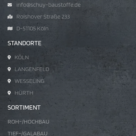
KONTAKT
+49(0)221/98 34 31-0
info@schuy-baustoffe.de
Rolshover Straße 233
D-51105 Köln
STANDORTE
KÖLN
LANGENFELD
WESSELING
HÜRTH