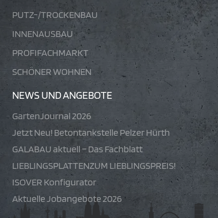
SORTIMENT
ROH-/HOCHBAU
TIEF-/GALABAU
PUTZ-/TROCKENBAU
INNENAUSBAU
PROFIFACHMARKT
SCHÖNER WOHNEN
NEWS UND ANGEBOTE
GartenJournal 2026
Jetzt Neu! Betontankstelle Pelzer Hürth
GALABAU aktuell – Das Fachblatt