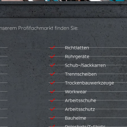
unserem Profifachmarkt finden Sie:
Richtlatten
Rührgeräte
Schub-/Sackkarren
Trennscheiben
Trockenbauwerkzeuge
Workwear
Arbeitsschuhe
Arbeitsschutz
Bauhelme
Poloshirts/T-Shirts